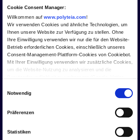
Build pipelines in your own environment.
Cookie Consent Manager:
Use tools such as dbt, Polars or Pandas to
Willkommen auf
www.polyteia.com
!
prepare data locally and make it available in
Wir verwenden Cookies und ähnliche Technologien, um
Polyteia via API.
Ihnen unsere Website zur Verfügung zu stellen. Ohne
Ihre Einwilligung verwenden wir nur die für den Website-
Betrieb erforderlichen Cookies, einschließlich unseres
Consent-Management-Plattform-Cookies von Cookiebot.
Mit Ihrer Einwilligung verwenden wir zusätzliche Cookies,
um die Website-Nutzung zu analysieren und die
Benutzerfreundlichkeit zu verbessern (Google, Hotjar,
Hubspot), externe Medien einzubinden (YouTube) und
Einwilligungsauswahl
personalisierte Werbung anzuzeigen (Google Ads).
Notwendig
Informationen werden an unsere Partner für externe
Medien und Werbung (Google Ireland Limited und Google
Präferenzen
LLC) weitergegeben, die sie mit anderen Daten
kombinieren können. Durch Klicken auf "Alle zulassen"
stimmen Sie der beschriebenen Verwendung von
Statistiken
Cookies zu. Alternativ können Sie die Verwendung von