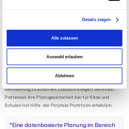
Kapazitätssteuerung und Planung von
unseren
Datenschutzhinweisen
.
Einschulungsjahrgängen die Schulentwicklungsplanung
unterstützen. Die gespeicherten Berichtsvorlagen kann
Details zeigen
die Stadt jährlich nachnutzen und mit aktualisierten
Daten füttern.
Alle zulassen
Der Fachbereich Soziales ist in der Lage die
Bevöklerungsentwicklung durch die
Auswahl erlauben
Einwohnermelderegisterdaten zu antizipieren und
rechtzeitig die relevanten Kennzahlen in den politischen
Ablehnen
Prozess einbringen, um Kita- und Schulplätze für ihre
Bevölkerung zu schaffen. Dadurch steigert die Stadt
Pattensen ihre Planugssicherheit bei für Kitas und
Schulen mit Hilfe der Polyteia Plattform erheblich.
"Eine datenbasierte Planung im Bereich