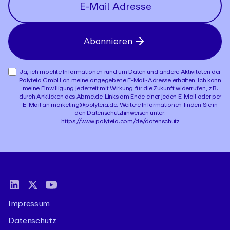
Abonnieren
Ja, ich möchte Informationen rund um Daten und andere Aktivitäten der
Polyteia GmbH an meine angegebene E-Mail-Adresse erhalten. Ich kann
meine Einwilligung jederzeit mit Wirkung für die Zukunft widerrufen, z.B.
durch Anklicken des Abmelde-Links am Ende einer jeden E-Mail oder per
E-Mail an marketing@polyteia.de. Weitere Informationen finden Sie in
den Datenschutzhinweisen unter:
https://www.polyteia.com/de/datenschutz
Impressum
Datenschutz