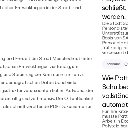
schließt
ischer Entwicklungen in der Stadt- und
werden.
Die Stadt So
Personalsteu
Unterstützu
Basis von S
Personalabt
frühzeitig, 
verbessert d
ng und Freizeit der Stadt Meschede ist unter
C
Kommune
afischen Entwicklungen zuständig, um
ng und Steuerung der Kommune treffen zu
Wie Patt
der demografischen Daten band viele
Schulbe
ngsstruktur verursachten hohen Aufwand, der
vollständ
ranfällig und zeitintensiv. Der Öffentlichkeit
automati
r als schnell veraltende PDF-Dokumente zur
Für ihre Kit
musste Patte
Arbeit in Ex
Polyteia hat