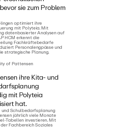
, bevor sie zum Problem
lingen optimiert ihre
erung mit Polyteia. Mit
ng datenbasierter Analysen auf
AP HCM erkennt die
eilung Fachkräftebedarfe
reduziert Personalengpässe und
ie strategische Planung.
ity of Pattensen
ensen ihre Kita- und
darfsplanung
ig mit Polyteia
siert hat.
a- und Schulbedarfsplanung
nsen jährlich viele Monate
cel-Tabellen investieren. Mit
 der Fachbereich Soziales