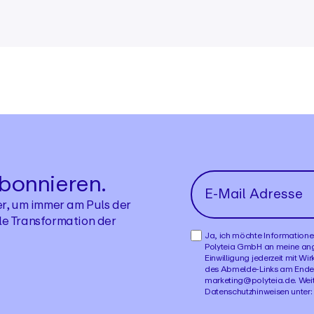
abonnieren.
r, um immer am Puls der
ale Transformation der
Ja, ich möchte Informatione
Polyteia GmbH an meine ang
Einwilligung jederzeit mit Wi
des Abmelde-Links am Ende e
marketing@polyteia.de. Weit
Datenschutzhinweisen unter: