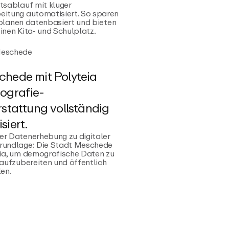
tsablauf mit kluger
eitung automatisiert. So sparen
t, planen datenbasiert und bieten
inen Kita- und Schulplatz.
eschede
hede mit Polyteia
ografie­
rstattung vollständig
siert.
er Datenerhebung zu digitaler
rundlage: Die Stadt Meschede
eia, um demografische Daten zu
 aufzubereiten und öffentlich
len.