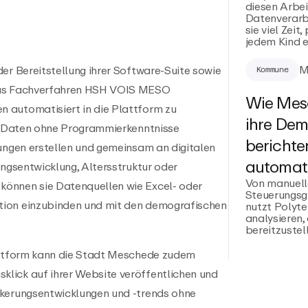
diesen Arbei
Datenverarb
sie viel Zei
jedem Kind e
M
er Bereitstellung ihrer Software-Suite sowie
Kommune
das Fachverfahren HSH VOIS MESO
Wie Mesc
 automatisiert in die Plattform zu
ihre Dem
re Daten ohne Programmierkenntnisse
berichte
tungen erstellen und gemeinsam an digitalen
automati
ungsentwicklung, Altersstruktur oder
Von manuell
önnen sie Datenquellen wie Excel- oder
Steuerungsg
tion einzubinden und mit den demografischen
nutzt Polyt
analysieren,
bereitzustel
lattform kann die Stadt Meschede zudem
lick auf ihrer Website veröffentlichen und
lkerungsentwicklungen und -trends ohne