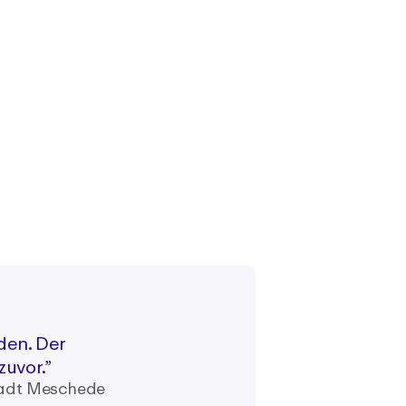
den. Der
zuvor.”
Stadt Meschede