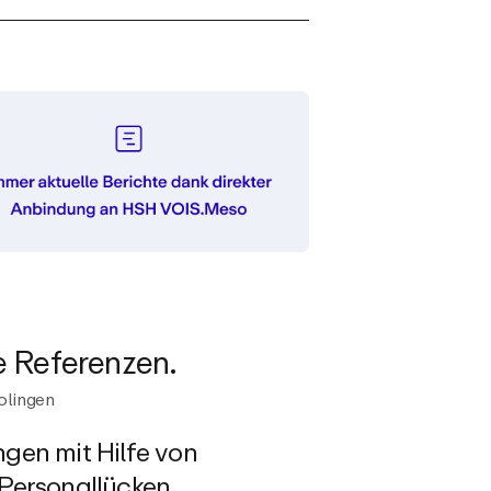
e Referenzen.
olingen
ngen mit Hilfe von
 Personallücken